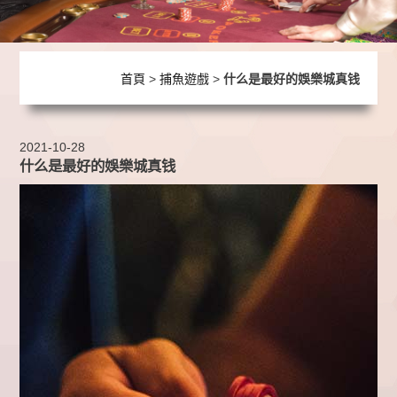
首頁
>
捕魚遊戲
>
什么是最好的娛樂城真钱
2021-10-28
什么是最好的娛樂城真钱