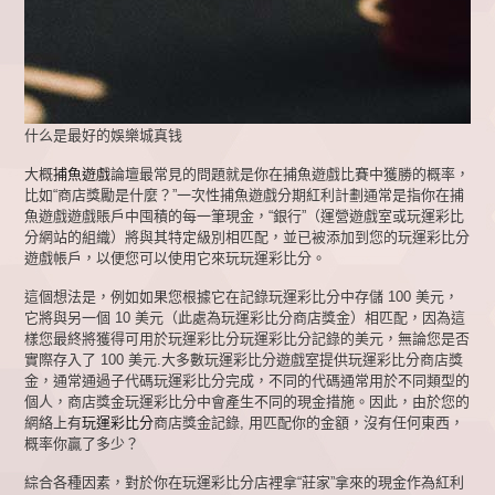
什么是最好的娛樂城真钱
大概
捕魚遊戲
論壇最常見的問題就是你在捕魚遊戲比賽中獲勝的概率，
比如“商店獎勵是什麼？”一次性捕魚遊戲分期紅利計劃通常是指你在捕
魚遊戲遊戲賬戶中囤積的每一筆現金，“銀行”（運營遊戲室或玩運彩比
分網站的組織）將與其特定級別相匹配，並已被添加到您的玩運彩比分
遊戲帳戶，以便您可以使用它來玩玩運彩比分。
這個想法是，例如如果您根據它在記錄玩運彩比分中存儲 100 美元，
它將與另一個 10 美元（此處為玩運彩比分商店獎金）相匹配，因為這
樣您最終將獲得可用於玩運彩比分玩運彩比分記錄的美元，無論您是否
實際存入了 100 美元.大多數玩運彩比分遊戲室提供玩運彩比分商店獎
金，通常通過子代碼玩運彩比分完成，不同的代碼通常用於不同類型的
個人，商店獎金玩運彩比分中會產生不同的現金措施。因此，由於您的
網絡上有
玩運彩比分
商店獎金記錄, 用匹配你的金額，沒有任何東西，
概率你贏了多少？
綜合各種因素，對於你在玩運彩比分店裡拿“莊家”拿來的現金作為紅利